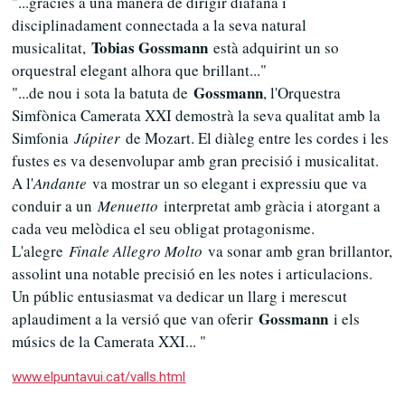
"...gràcies a una manera de dirigir diàfana i
disciplinadament connectada a la seva natural
Tobias Gossmann
musicalitat,
està adquirint un so
orquestral elegant alhora que brillant..."
Gossmann
"...de nou i sota la batuta de
, l'Orquestra
Simfònica Camerata XXI demostrà la seva qualitat amb la
Simfonia
Júpiter
de Mozart. El diàleg entre les cordes i les
fustes es va desenvolupar amb gran precisió i musicalitat.
A l'
Andante
va mostrar un so elegant i expressiu que va
conduir a un
Menuetto
interpretat amb gràcia i atorgant a
cada veu melòdica el seu obligat protagonisme.
L'alegre
Finale Allegro Molto
va sonar amb gran brillantor,
assolint una notable precisió en les notes i articulacions.
Un públic entusiasmat va dedicar un llarg i merescut
Gossmann
aplaudiment a la versió que van oferir
i els
músics de la Camerata XXI... "
www.elpuntavui.cat/valls.html