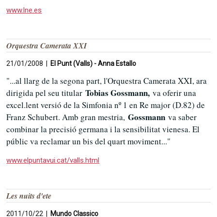
www.lne.es
Orquestra Camerata XXI
21/01/2008 |
El Punt (Valls) - Anna Estallo
"...al llarg de la segona part, l'Orquestra Camerata XXI, ara
Tobias Gossmann,
dirigida pel seu titular
va oferir una
excel.lent versió de la Simfonia nº 1 en Re major (D.82) de
Gossmann
Franz Schubert. Amb gran mestria,
va saber
combinar la precisió germana i la sensibilitat vienesa. El
públic va reclamar un bis del quart moviment..."
www.elpuntavui.cat/valls.html
Les nuits d'ete
2011/10/22 |
Mundo Classico