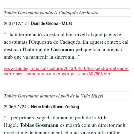
Tobias Gossmann conducts Cadaqués Orchestra
2007/12/17 |
Diari de Girona - M.L.G.
"...la interpretació va estar al bon nivell al qual ja ens té
acostumats l'Orquestra de Cadaqués. En aquest context, cal
Gossmann
destacar l'habilitat de
pel que fa a la precisió
amb que va mantenir la sincronia..."
www.diaridegirona.cat/cultura/2013/03/10/lorquestra-catalana-
simfonica-camerata-xxi-sen-gira-pel-japo/607886.html
Tobias Gossmann damunt el podi de la Villa Hügel
2006/01/24 |
Neue Ruhr/Rhein Zeitung
"…per primera vegada damunt el podi de la Villa
Tobias Gossmann
Hügel,
es mostrà com un director molt
precís i ple de temperament, el qual va exercir la millor