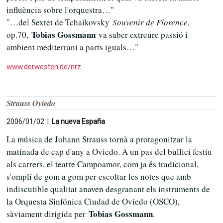
influència sobre l'orquestra…"
"…del Sextet de Tchaikovsky
Souvenir de Florence
,
Tobias Gossmann
op.70,
va saber extreure passió i
ambient mediterrani a parts iguals…"
www.derwesten.de/nrz
Strauss Oviedo
2006/01/02 |
La nueva España
La música de Johann Strauss tornà a protagonitzar la
matinada de cap d'any a Oviedo. A un pas del bullici festiu
als carrers, el teatre Campoamor, com ja és tradicional,
s'omplí de gom a gom per escoltar les notes que amb
indiscutible qualitat anaven desgranant els instruments de
la Orquesta Sinfónica Ciudad de Oviedo (OSCO),
Tobias Gossmann
sàviament dirigida per
.