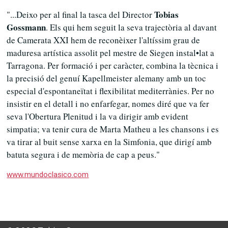
Tobias
"...Deixo per al final la tasca del Director
Gossmann
. Els qui hem seguit la seva trajectòria al davant
de Camerata XXI hem de reconèixer l'altíssim grau de
maduresa artística assolit pel mestre de Siegen instal•lat a
Tarragona. Per formació i per caràcter, combina la tècnica i
la precisió del genuí Kapellmeister alemany amb un toc
especial d'espontaneïtat i flexibilitat mediterrànies. Per no
insistir en el detall i no enfarfegar, nomes diré que va fer
seva l'Obertura Plenitud i la va dirigir amb evident
simpatia; va tenir cura de Marta Matheu a les chansons i es
va tirar al buit sense xarxa en la Simfonia, que dirigí amb
batuta segura i de memòria de cap a peus."
www.mundoclasico.com